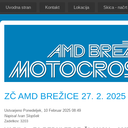
Uvodna stran
Kontakt
Lokacija
Skica - načrt
ZČ AMD BREŽICE 27. 2. 2025
Ustvarjeno Ponedeljek, 10 Februar 2025 08:49
Napisal Ivan Slopšek
Zadetkov: 3203