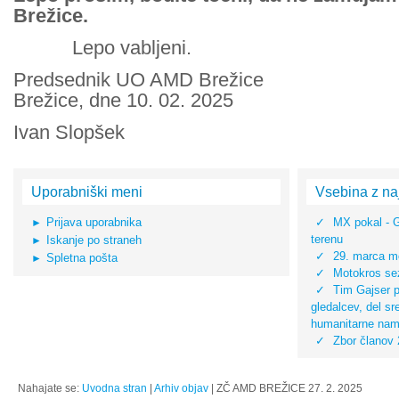
Brežice.
Lepo vabljeni.
Predsednik UO AM
Brežice, dne 10. 02. 2025
Ivan Slopšek
Uporabniški meni
Vsebina z na
Prijava uporabnika
MX pokal - 
terenu
Iskanje po straneh
29. marca mo
Spletna pošta
Motokros sez
Tim Gajser pr
gledalcev, del s
humanitarne na
Zbor članov
Nahajate se:
Uvodna stran
|
Arhiv objav
|
ZČ AMD BREŽICE 27. 2. 2025