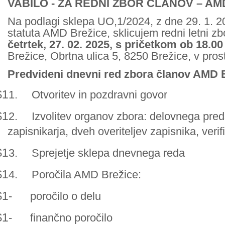
VABILO - ZA REDNI ZBOR ČLANOV – AM
Na podlagi sklepa UO,1/2024, z dne 29. 1. 2
statuta AMD Brežice, sklicujem redni letni zb
četrtek, 27. 02. 2025, s pričetkom ob 18.00 
Brežice, Obrtna ulica 5, 8250 Brežice, v pros
Predvideni dnevni red zbora članov AMD 
$1
1.
Otvoritev in pozdravni govor
$1
2.
Izvolitev organov zbora: delovnega pred
zapisnikarja, dveh overiteljev zapisnika, verif
$1
3.
Sprejetje sklepa dnevnega reda
$1
4.
Poročila AMD Brežice:
$1
-
poročilo o delu
$1
-
finančno poročilo