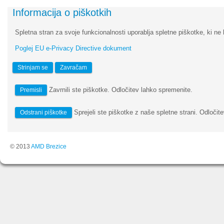
Informacija o piškotkih
Spletna stran za svoje funkcionalnosti uporablja spletne piškotke, ki ne 
Poglej EU e-Privacy Directive dokument
Strinjam se
Zavračam
Zavrnili ste piškotke. Odločitev lahko spremenite.
Premisli
Sprejeli ste piškotke z naše spletne strani. Odločite
Odstrani piškotke
© 2013
AMD Brezice