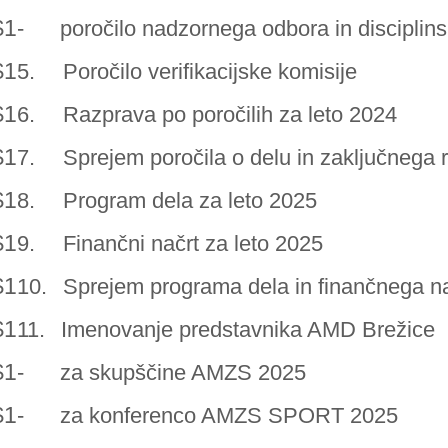
$1
-
poročilo nadzornega odbora in disciplin
$1
5.
Poročilo verifikacijske komisije
$1
6.
Razprava po poročilih za leto 2024
$1
7.
Sprejem poročila o delu in zaključnega
$1
8.
Program dela za leto 2025
$1
9.
Finančni načrt za leto 2025
$1
10.
Sprejem programa dela in finančnega n
$1
11.
Imenovanje predstavnika AMD Brežice
$1
-
za skupščine AMZS 2025
$1
-
za konferenco AMZS SPORT 2025