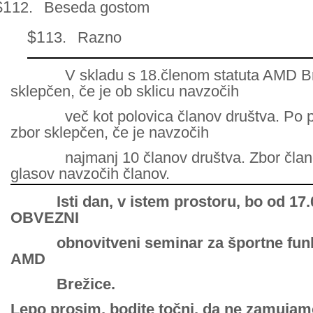
$1
12.
Beseda gostom
$1
13.
Razno
V skladu s 18.členom statuta AMD Breži
sklepčen, če je ob skl
več kot polovica članov društva. Po pret
zbor sklepčen, če je navzočih
najmanj 10 članov društva. Zbor članov
glasov navzočih članov.
Isti dan, v istem prostoru, bo od 17.00
OBVEZNI
obnovitveni seminar za športne funkci
AMD
Brežice.
Lepo prosim, bodite točni, da ne zamuja