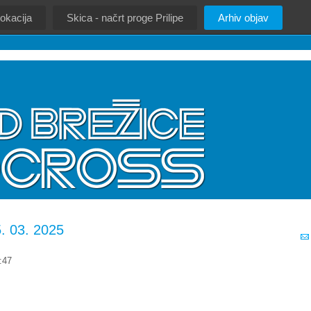
okacija
Skica - načrt proge Prilipe
Arhiv objav
. 03. 2025
:47