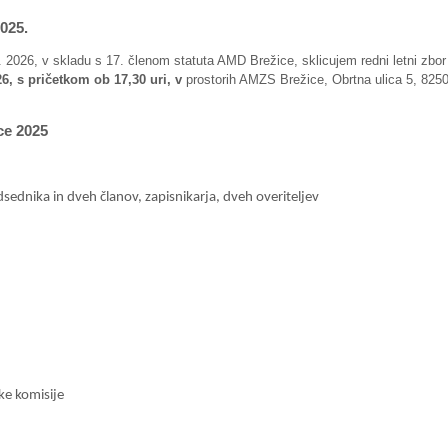
025.
 2026, v skladu s 17. členom statuta AMD Brežice, sklicujem redni letni zbor
026, s pričetkom ob 17,30 uri, v
prostorih AMZS Brežice, Obrtna ulica 5, 825
ce 2025
dsednika in dveh članov, zapisnikarja, dveh overiteljev
ke komisije