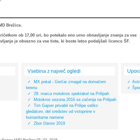
6
MD Brežice.
 z pričetkom ob 17,00 uri, bo potekalo eno urno obnavljanje znanja za vse
janje je obvezno za vse tiste, ki boste letos podaljšali licenco ŠF.
Vsebina z največ ogledi
Upora
MX pokal - Gerčar zmagal na domačem
Avt
terenu
Špo
29. marca motokros spektakel na Prilipah
Motokros sezona 2016 se začenja na Prilipah
Tim Gajser privabil na Prilipe veliko
gledalcev, del sredstev od vstopnine v
humanitarne namene
Zbor članov 2019