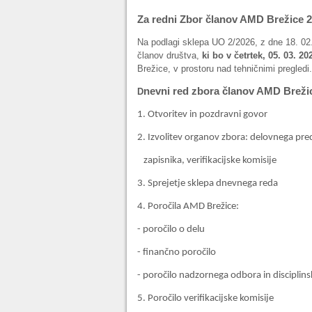
Za redni Zbor članov AMD Brežice 2
Na podlagi sklepa UO 2/2026, z dne 18. 02.
članov društva,
ki bo v četrtek, 05. 03. 2
Brežice, v prostoru nad tehničnimi pregledi.
nevni red zbora članov AMD Breži
D
1. Otvoritev in pozdravni govor
2. Izvolitev organov zbora: delovnega pre
zapisnika, verifikacijske komisije
3. Sprejetje sklepa dnevnega reda
4. Poročila AMD Brežice:
- poročilo o delu
- finančno poročilo
- poročilo nadzornega odbora in disciplins
5. Poročilo verifikacijske komisije