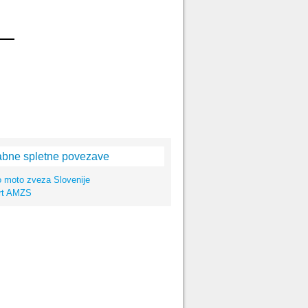
bne spletne povezave
o moto zveza Slovenije
rt AMZS