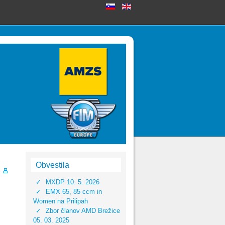
Obvestila
MXDP 10. 5. 2026
EMX 65, 85 ccm in
Women na Prilipah
Zbor članov AMD Brežice
05. 03. 2025