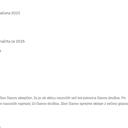
 računa 2025
načrta za 2026
e
bor članov sklepčen, če je ob sklicu navzočih več kot polovica članov društva. Po
e je navzočih najmanj 10 članov društva. Zbor članov sprejme sklepe z večino glaso