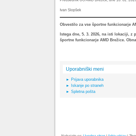
Predsednik UO AMD Brežice, dne 18. 02. 202
Ivan Slopšek
Obvestilo za vse športne funkcionarje A
Istega dne, 5. 3. 2026, na isti lokaciji,
športne funkcionarje AMD Brežice. Obnavl
Uporabniški meni
Prijava uporabnika
Iskanje po straneh
Spletna pošta