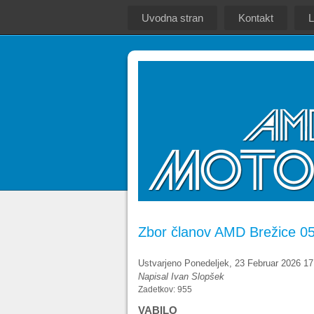
Uvodna stran
Kontakt
L
Zbor članov AMD Brežice 05
Ustvarjeno Ponedeljek, 23 Februar 2026 17
Napisal Ivan Slopšek
Zadetkov: 955
VABILO