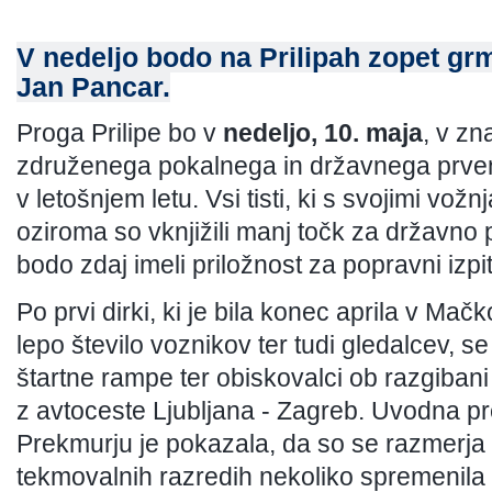
V nedeljo bodo na Prilipah zopet grme
Jan Pancar.
Proga Prilipe bo v
nedeljo, 10. maja
, v z
združenega pokalnega in državnega prven
v letošnjem letu. Vsi tisti, ki s svojimi vožn
oziroma so vknjižili manj točk za državno p
bodo zdaj imeli priložnost za popravni izpit
Po prvi dirki, ki je bila konec aprila v Mačk
lepo število voznikov ter tudi gledalcev, se
štartne rampe ter obiskovalci ob razgibani p
z avtoceste Ljubljana - Zagreb. Uvodna p
Prekmurju je pokazala, da so se razmerj
tekmovalnih razredih nekoliko spremenila