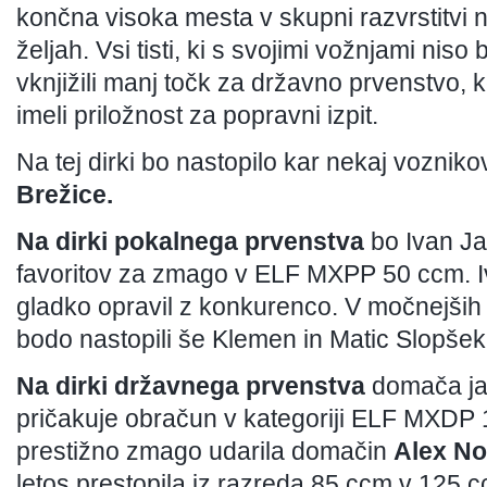
končna visoka mesta v skupni razvrstitvi ni
željah. Vsi tisti, ki s svojimi vožnjami niso
vknjižili manj točk za državno prvenstvo, k
imeli priložnost za popravni izpit.
Na tej dirki bo nastopilo kar nekaj vozniko
Brežice.
Na dirki pokalnega prvenstva
bo Ivan J
favoritov za zmago v ELF MXPP 50 ccm. Ivan
gladko opravil z konkurenco. V močnejši
bodo nastopili še Klemen in Matic Slopšek,
Na dirki državnega prvenstva
domača jav
pričakuje obračun v kategoriji ELF MXDP 
prestižno zmago udarila domačin
Alex No
letos prestopila iz razreda 85 ccm v 125 cc