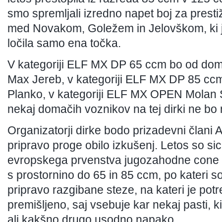
smo spremljali izredno napet boj za pres
med Novakom, Goležem in Jelovškom, ki 
ločila samo ena točka.
V kategoriji ELF MX DP 65 ccm bo od doma
Max Jereb, v kategoriji ELF MX DP 85 ccm
Planko, v kategoriji ELF MX OPEN Molan 
nekaj domačih voznikov na tej dirki ne bo 
Organizatorji dirke bodo prizadevni člani 
pripravo proge obilo izkušenj. Letos so sice
evropskega prvenstva jugozahodne cone z
s prostornino do 65 in 85 ccm, po kateri so
pripravo razgibane steze, na kateri je potr
premišljeno, saj vsebuje kar nekaj pasti, 
ali kakšno drugo usodno napako.