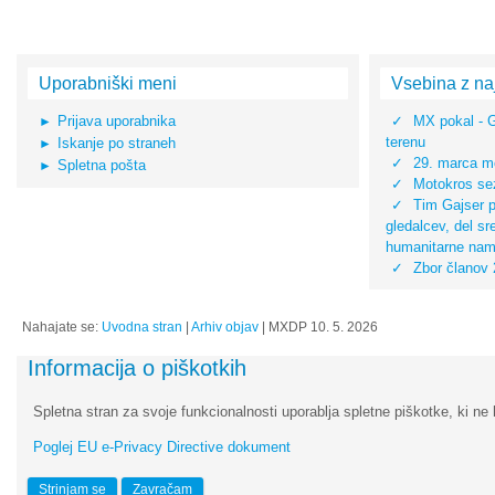
Uporabniški meni
Vsebina z na
Prijava uporabnika
MX pokal - 
terenu
Iskanje po straneh
29. marca mo
Spletna pošta
Motokros sez
Tim Gajser pr
gledalcev, del s
humanitarne na
Zbor članov
Nahajate se:
Uvodna stran
|
Arhiv objav
|
MXDP 10. 5. 2026
Informacija o piškotkih
Spletna stran za svoje funkcionalnosti uporablja spletne piškotke, ki ne 
Poglej EU e-Privacy Directive dokument
Strinjam se
Zavračam