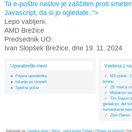
Ta e-poštni naslov je zaščiten proti smete
Javascript, da si jo ogledate.
.">
Lepo vabljeni.
AMD Brežice
Predsednik UO:
Ivan Slopšek Brežice, dne 19. 11. 2024
Uporabniški meni
Vsebina z na
Prijava uporabnika
MX pokal - 
terenu
Iskanje po straneh
29. marca mo
Spletna pošta
Motokros sez
Tim Gajser pr
gledalcev, del s
humanitarne na
Zbor članov
Nahajate se:
Uvodna stran
|
Skica - načrt proge Prilipe
|
Objave za javnost
|
Pre