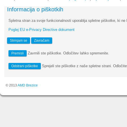
Informacija o piškotkih
Spletna stran za svoje funkcionalnosti uporablja spletne piškotke, ki ne 
Poglej EU e-Privacy Directive dokument
Strinjam se
Zavračam
Zavrnili ste piškotke. Odločitev lahko spremenite.
Premisli
Sprejeli ste piškotke z naše spletne strani. Odločite
Odstrani piškotke
© 2013
AMD Brezice