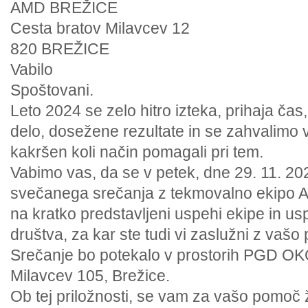
AMD BREŽICE
Cesta bratov Milavcev 12
820 BREŽICE
Vabilo
Spoštovani.
Leto 2024 se zelo hitro izteka, prihaja ča
delo, dosežene rezultate in se zahvalimo v
kakršen koli način pomagali pri tem.
Vabimo vas, da se v petek, dne 29. 11. 202
svečanega srečanja z tekmovalno ekipo 
na kratko predstavljeni uspehi ekipe in u
društva, za kar ste tudi vi zaslužni z va
Srečanje bo potekalo v prostorih PGD OK
Milavcev 105, Brežice.
Ob tej priložnosti, se vam za vašo pomoč ž