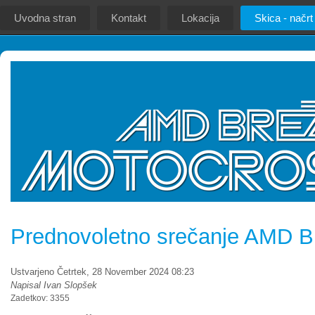
Uvodna stran
Kontakt
Lokacija
Skica - načrt
Prednovoletno srečanje AMD B
Ustvarjeno Četrtek, 28 November 2024 08:23
Napisal Ivan Slopšek
Zadetkov: 3355