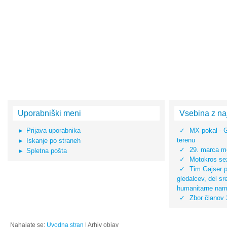
Uporabniški meni
Vsebina z na
Prijava uporabnika
MX pokal - 
terenu
Iskanje po straneh
29. marca mo
Spletna pošta
Motokros sez
Tim Gajser pr
gledalcev, del s
humanitarne na
Zbor članov
Nahajate se:
Uvodna stran
|
Arhiv objav