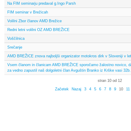
Na FIM seminarju predaval g.Ingo Parsh
FIM seminar v Brežicah
Volilni Zbor članov AMD Brežice
Redni letni volilni OZ AMD BREŽICE
Voščilnica
Srečanje
AMD BREŽICE znova najboljši organizator motokros dirk v Sloveniji v le
Vsem članom in članicam AMD BREŽICE sporočamo žalostno novico, da
za vedno zapustil naš dolgoletni član Avguštin Branko iz Krške vasi 32b.
stran 10 od 12
Začetek
Nazaj
3
4
5
6
7
8
9
10
11