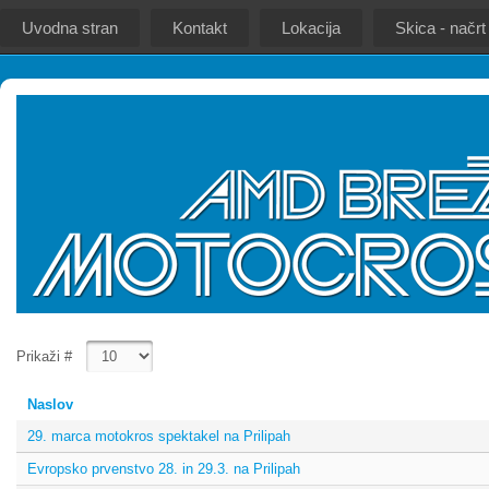
Uvodna stran
Kontakt
Lokacija
Skica - načrt
Prikaži #
Naslov
29. marca motokros spektakel na Prilipah
Evropsko prvenstvo 28. in 29.3. na Prilipah