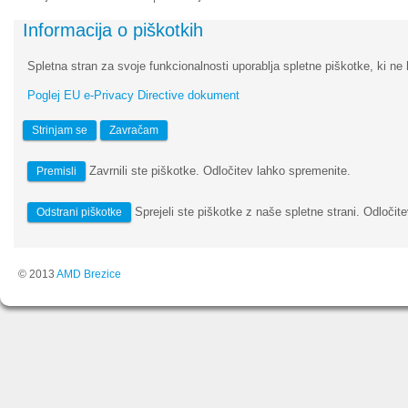
Informacija o piškotkih
Spletna stran za svoje funkcionalnosti uporablja spletne piškotke, ki ne 
Poglej EU e-Privacy Directive dokument
Strinjam se
Zavračam
Zavrnili ste piškotke. Odločitev lahko spremenite.
Premisli
Sprejeli ste piškotke z naše spletne strani. Odločite
Odstrani piškotke
© 2013
AMD Brezice