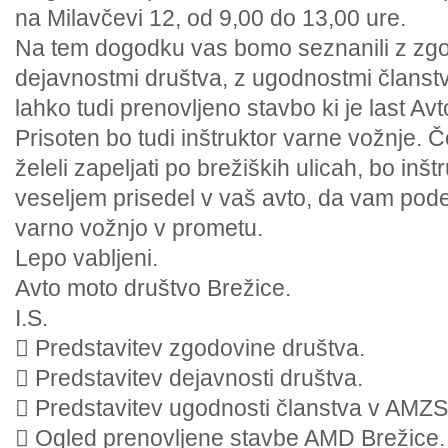
na Milavčevi 12, od 9,00 do 13,00 ure.
Na tem dogodku vas bomo seznanili z zgo
dejavnostmi društva, z ugodnostmi članstv
lahko tudi prenovljeno stavbo ki je last Av
Prisoten bo tudi inštruktor varne vožnje. 
želeli zapeljati po brežiških ulicah, bo inš
veseljem prisedel v vaš avto, da vam pod
varno vožnjo v prometu.
Lepo vabljeni.
Avto moto društvo Brežice.
I.S.
 Predstavitev zgodovine društva.
 Predstavitev dejavnosti društva.
 Predstavitev ugodnosti članstva v AMZS
 Ogled prenovljene stavbe AMD Brežice.