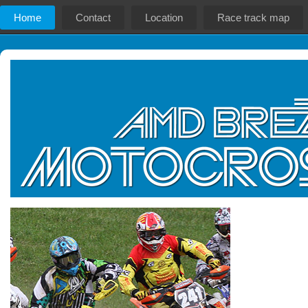
Home
Contact
Location
Race track map