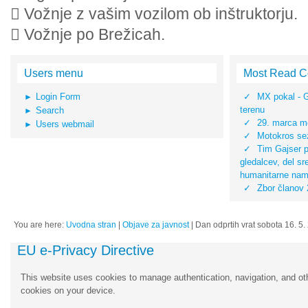
 Vožnje z vašim vozilom ob inštruktorju.
 Vožnje po Brežicah.
Users menu
Most Read C
Login Form
MX pokal - 
terenu
Search
29. marca mo
Users webmail
Motokros sez
Tim Gajser pr
gledalcev, del s
humanitarne na
Zbor članov
You are here:
Uvodna stran
|
Objave za javnost
|
Dan odprtih vrat sobota 16. 5.
EU e-Privacy Directive
This website uses cookies to manage authentication, navigation, and oth
cookies on your device.