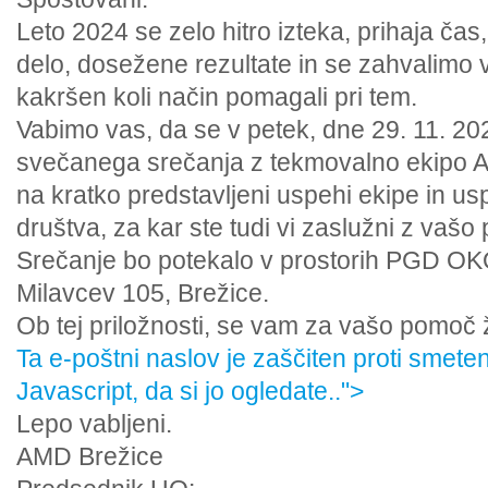
Leto 2024 se zelo hitro izteka, prihaja ča
delo, dosežene rezultate in se zahvalimo v
kakršen koli način pomagali pri tem.
Vabimo vas, da se v petek, dne 29. 11. 202
svečanega srečanja z tekmovalno ekipo 
na kratko predstavljeni uspehi ekipe in u
društva, za kar ste tudi vi zaslužni z va
Srečanje bo potekalo v prostorih PGD OK
Milavcev 105, Brežice.
Ob tej priložnosti, se vam za vašo pomoč ž
Ta e-poštni naslov je zaščiten proti smete
Javascript, da si jo ogledate.
.">
Lepo vabljeni.
AMD Brežice