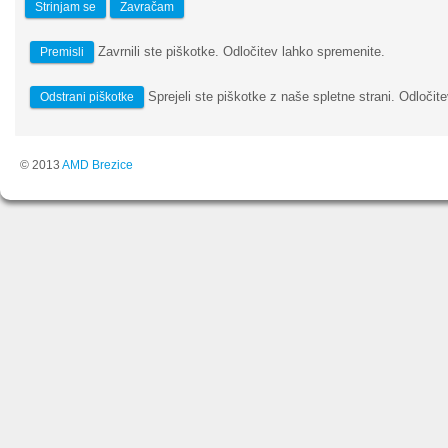
Strinjam se
Zavračam
Zavrnili ste piškotke. Odločitev lahko spremenite.
Premisli
Sprejeli ste piškotke z naše spletne strani. Odločite
Odstrani piškotke
© 2013
AMD Brezice