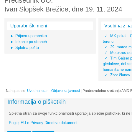
Predsednik UO:
Ivan Slopšek Brežice, dne 19. 11. 2024
Uporabniški meni
Vsebina z na
Prijava uporabnika
MX pokal - 
terenu
Iskanje po straneh
29. marca mo
Spletna pošta
Motokros sez
Tim Gajser pr
gledalcev, del s
humanitarne na
Zbor članov
Nahajate se:
Uvodna stran
|
Objave za javnost
|
Prednovoletno srečanje AMD B
Informacija o piškotkih
Spletna stran za svoje funkcionalnosti uporablja spletne piškotke, ki ne 
Poglej EU e-Privacy Directive dokument