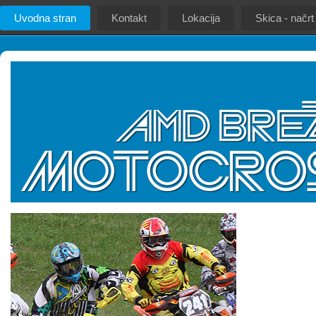
Uvodna stran
Kontakt
Lokacija
Skica - načrt