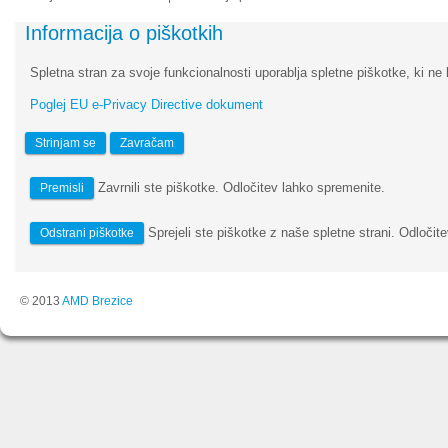
Informacija o piškotkih
Spletna stran za svoje funkcionalnosti uporablja spletne piškotke, ki ne 
Poglej EU e-Privacy Directive dokument
Strinjam se
Zavračam
Zavrnili ste piškotke. Odločitev lahko spremenite.
Premisli
Sprejeli ste piškotke z naše spletne strani. Odločite
Odstrani piškotke
© 2013
AMD Brezice