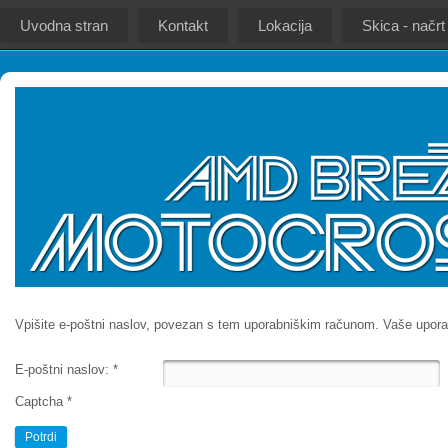
Uvodna stran
Kontakt
Lokacija
Skica - načrt
Vpišite e-poštni naslov, povezan s tem uporabniškim računom. Vaše upora
E-poštni naslov:
*
Captcha
*
Potrdi