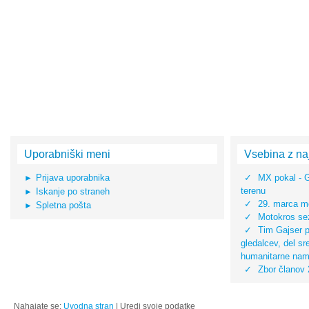
Uporabniški meni
Vsebina z na
Prijava uporabnika
MX pokal - 
terenu
Iskanje po straneh
29. marca mo
Spletna pošta
Motokros sez
Tim Gajser pr
gledalcev, del s
humanitarne na
Zbor članov
Nahajate se:
Uvodna stran
|
Uredi svoje podatke